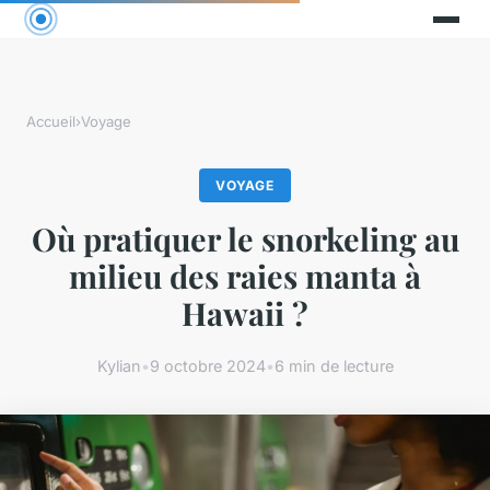
Accueil
›
Voyage
VOYAGE
Où pratiquer le snorkeling au
milieu des raies manta à
Hawaii ?
Kylian
•
9 octobre 2024
•
6 min de lecture