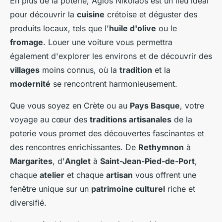
En plus de la poterie, Agios Nikolaos est un lieu idéal
pour découvrir la
cuisine
crétoise et déguster des
produits locaux, tels que l'
huile d'olive
ou le
fromage
. Louer une voiture vous permettra
également d'explorer les environs et de découvrir des
villages
moins connus, où la
tradition
et la
modernité
se rencontrent harmonieusement.
Que vous soyez en Crète ou au
Pays Basque
, votre
voyage au cœur des
traditions artisanales
de la
poterie vous promet des découvertes fascinantes et
des rencontres enrichissantes. De
Rethymnon
à
Margarites
, d'
Anglet
à
Saint-Jean-Pied-de-Port
,
chaque
atelier
et chaque
artisan
vous offrent une
fenêtre unique sur un
patrimoine culturel
riche et
diversifié.