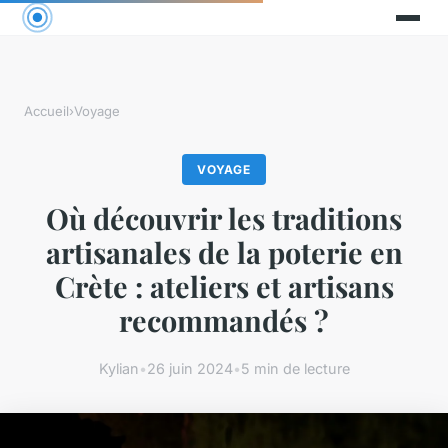
Accueil
›
Voyage
VOYAGE
Où découvrir les traditions
artisanales de la poterie en
Crète : ateliers et artisans
recommandés ?
Kylian
•
26 juin 2024
•
5 min de lecture