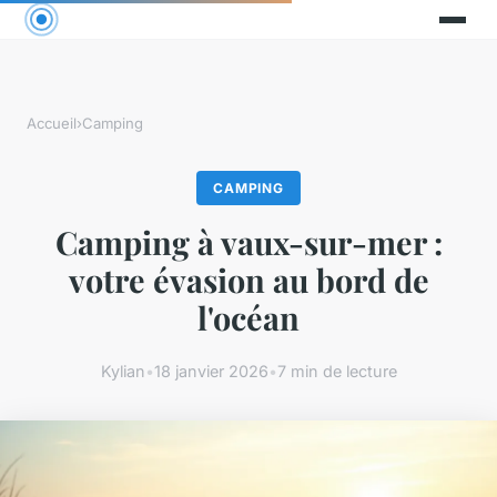
Accueil
›
Camping
CAMPING
Camping à vaux-sur-mer :
votre évasion au bord de
l'océan
Kylian
•
18 janvier 2026
•
7 min de lecture