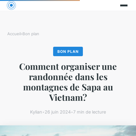
Accueil
›
Bon plan
BON PLAN
Comment organiser une
randonnée dans les
montagnes de Sapa au
Vietnam?
Kylian
•
26 juin 2024
•
7 min de lecture